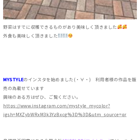
野菜はすでに収穫できるものがあり美味しく頂きました
外食も美味しく頂きました
MYSTYLE
のインスタを始めました(・∀・) 利用者様の作品を販
売の為載せています
興味のある方はぜひ、ご覧ください。
https://www.instagram.com/mystyle_mycolor?
igsh=MXZybWRxM3k3YzBxcg%3D%3D&utm_source=qr