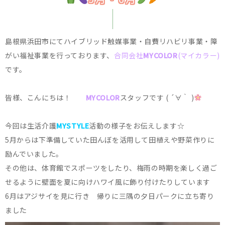
島根県浜田市にてハイブリッド触媒事業・自費リハビリ事業・障
がい福祉事業を行っております、
合同会社
MYCOLOR
(マイカラー)
です。
皆様、こんにちは！
MYCOLOR
スタッフです ( ´∀｀ )
今回は生活介護
MYSTYLE
活動の様子をお伝えします☆
5月からは下準備していた田んぼを活用して田植えや野菜作りに
励んでいました。
その他は、体育館でスポーツをしたり、梅雨の時期を楽しく過ご
せるように壁面を夏に向けハワイ風に飾り付けたりしています
6月はアジサイを見に行き 帰りに三隅の夕日パークに立ち寄り
ました