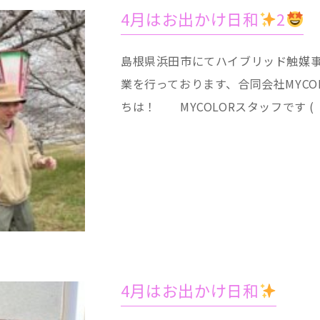
4月はお出かけ日和
2
島根県浜田市にてハイブリッド触媒
業を行っております、合同会社MYCO
ちは！ MYCOLORスタッフです ( ´
4月はお出かけ日和