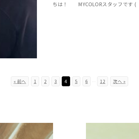
ちは！ MYCOLORスタッフです ( ´
« 前へ
1
2
3
4
5
6
12
次へ »
…